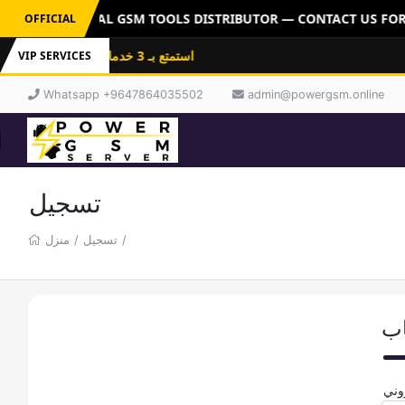
RVER: OFFICIAL GSM TOOLS DISTRIBUTOR — CONTACT US FOR 
OFFICIAL
استمتع بـ 3 خدمات باشتراك واحد: فلاشات
VIP SERVICES
Whatsapp +9647864035502
admin@powergsm.online
تسجيل
منزل
/
تسجيل
/
اب
روني