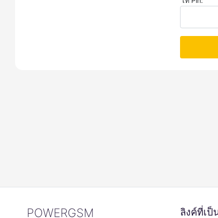
โท Pin:
POWERGSM
ลิงค์ที่เ