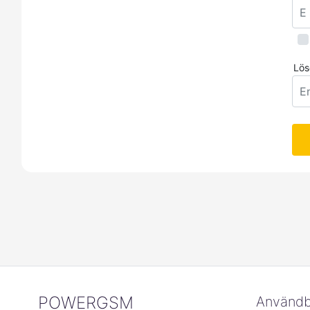
Lös
POWERGSM
Användb