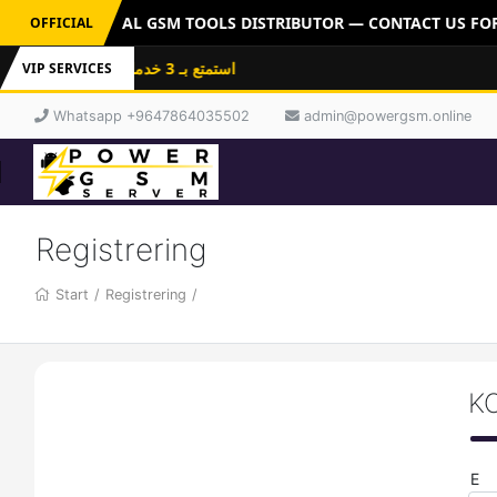
ERVER: OFFICIAL GSM TOOLS DISTRIBUTOR — CONTACT US FOR 
OFFICIAL
استمتع بـ 3 خدمات باشتراك واحد: فلاشات
VIP SERVICES
Whatsapp +9647864035502
admin@powergsm.online
Registrering
Start
/
Registrering
/
K
E