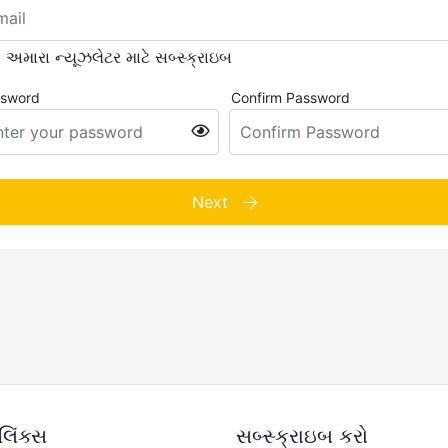
અમારા ન્યૂઝલેટર માટે સબ્સ્ક્રાઇબ
sword
Confirm Password
Next
િંક્સ
સબ્સ્ક્રાઇબ કરો