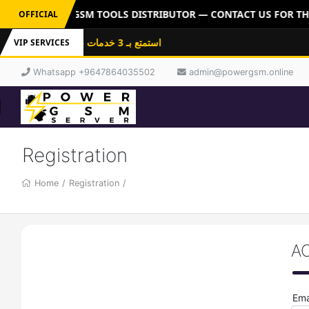
R: OFFICIAL GSM TOOLS DISTRIBUTOR — CONTACT US FOR THE
OFFICIAL
استمتع بـ 3 خدمات باشتراك واحد: فلاشات
VIP SERVICES
Whatsapp +9647864035502
admin@powergsm.online
Registration
Home
/
Registration
/
A
Ema