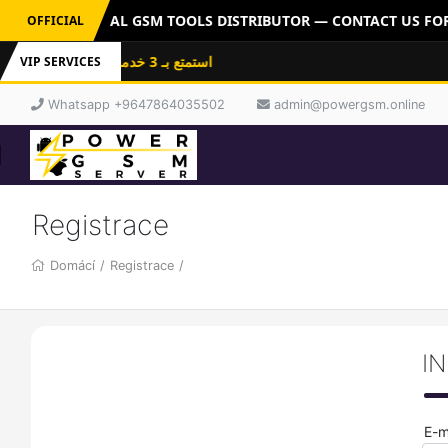
ERVER: OFFICIAL GSM TOOLS DISTRIBUTOR — CONTACT US FOR 
OFFICIAL
استمتع بـ 3 خدمات باشتراك واحد: فلاشات
VIP SERVICES
Whatsapp +9647864035502
admin@powergsm.online
Registrace
Domácí
/
Registrace
/
I
E-m