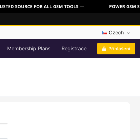
USTED SOURCE FOR ALL GSM TOOLS —
POWER GSM SER
Czech
Membership Plans
Registrace
Přihlášení