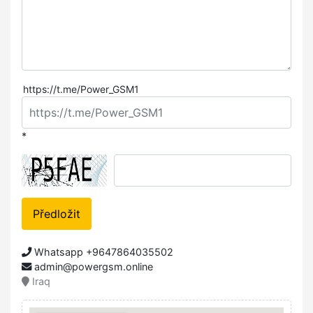
https://t.me/Power_GSM1
*
Předložit
Whatsapp +9647864035502
admin@powergsm.online
Iraq